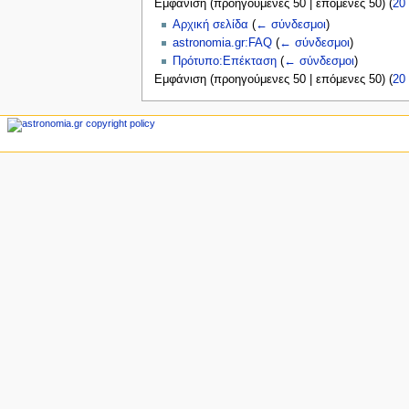
Εμφάνιση (
προηγούμενες 50
|
επόμενες 50
) (
20
ς
Αρχική σελίδα
(
← σύνδεσμοι
)
astronomia.gr:FAQ
(
← σύνδεσμοι
)
Πρότυπο:Επέκταση
(
← σύνδεσμοι
)
Εμφάνιση (
προηγούμενες 50
|
επόμενες 50
) (
20