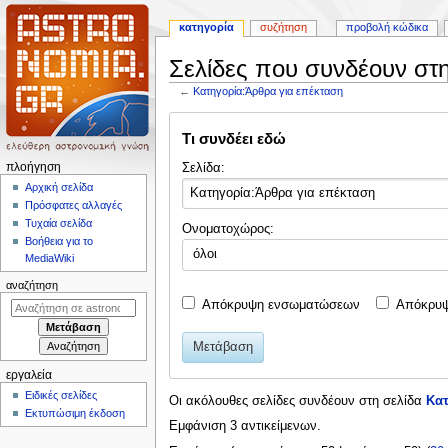
κατηγορία
συζήτηση
προβολή κώδικα
Σελίδες που συνδέουν στ
←
Κατηγορία:Άρθρα για επέκταση
Πήδηση
Πήδηση
Τι συνδέει εδώ
στην
στην
πλοήγηση
αναζήτηση
Μ
Σελίδα:
πλοήγηση
ε
Αρχική σελίδα
Πρόσφατες αλλαγές
ν
Τυχαία σελίδα
Ονοματοχώρος:
ο
Βοήθεια για το
όλοι
ύ
MediaWiki
π
αναζήτηση
λ
Απόκρυψη ενσωματώσεων
Απόκρυψ
ο
ή
Μετάβαση
γ
εργαλεία
η
Ειδικές σελίδες
Οι ακόλουθες σελίδες συνδέουν στη σελίδα
Κατ
σ
Εκτυπώσιμη έκδοση
Εμφάνιση 3 αντικείμενων.
η