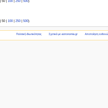
|
50
|
100
|
250
|
500
).
|
50
|
100
|
250
|
500
).
Πολιτική ιδιωτικότητας
Σχετικά με astronomia.gr
Αποποίηση ευθυν