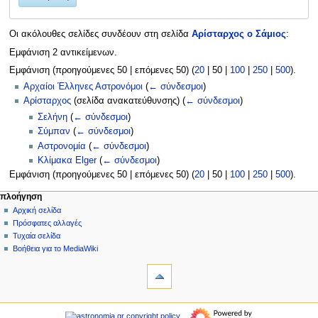
Οι ακόλουθες σελίδες συνδέουν στη σελίδα
Αρίσταρχος ο Σάμιος
:
Εμφάνιση 2 αντικείμενων.
Εμφάνιση (
προηγούμενες 50
|
επόμενες 50
) (
20
|
50
|
100
|
250
|
500
).
Αρχαίοι Έλληνες Αστρονόμοι
(
← σύνδεσμοι
)
Αρίσταρχος
(σελίδα ανακατεύθυνσης)
(
← σύνδεσμοι
)
Σελήνη
(
← σύνδεσμοι
)
Σύμπαν
(
← σύνδεσμοι
)
Αστρονομία
(
← σύνδεσμοι
)
Κλίμακα Elger
(
← σύνδεσμοι
)
Εμφάνιση (
προηγούμενες 50
|
επόμενες 50
) (
20
|
50
|
100
|
250
|
500
).
Μ
ενέργειες σελίδας
προσωπικά εργαλεία
πλοήγηση
σελίδα
δημιουργία
Αρχική σελίδα
ε
λογαριασμού
συζήτηση
Πρόσφατες αλλαγές
ν
σύνδεση
ανάγνωση
Τυχαία σελίδα
ο
προβολή
Βοήθεια για το MediaWiki
ύ
εργαλεία
κώδικα
ιστορικό
Ειδικές
π
σελίδες
λ
Εκτυπώσιμη
πλοήγηση
ο
έκδοση
Αρχική