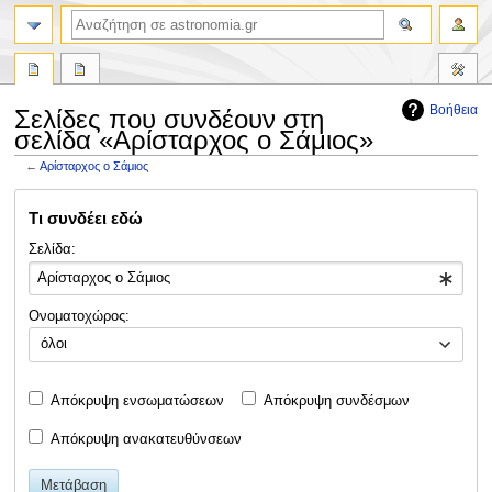
αναζήτηση
Βοήθεια
Σελίδες που συνδέουν στη
σελίδα «Αρίσταρχος ο Σάμιος»
←
Αρίσταρχος ο Σάμιος
Πήδηση
Πήδηση
Τι συνδέει εδώ
στην
στην
πλοήγηση
αναζήτηση
Σελίδα:
Ονοματοχώρος:
όλοι
Απόκρυψη ενσωματώσεων
Απόκρυψη συνδέσμων
Απόκρυψη ανακατευθύνσεων
Μετάβαση