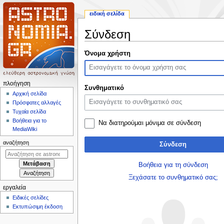
ειδική σελίδα
Σύνδεση
Πήδηση
Πήδηση
Όνομα χρήστη
στην
στην
πλοήγηση
αναζήτηση
Μ
πλοήγηση
Συνθηματικό
ε
Αρχική σελίδα
Πρόσφατες αλλαγές
ν
Τυχαία σελίδα
ο
Βοήθεια για το
Να διατηρούμαι μόνιμα σε σύνδεση
ύ
MediaWiki
π
αναζήτηση
Σύνδεση
λ
ο
Βοήθεια για τη σύνδεση
ή
Ξεχάσατε το συνθηματικό σας;
γ
εργαλεία
η
Ειδικές σελίδες
σ
Εκτυπώσιμη έκδοση
η