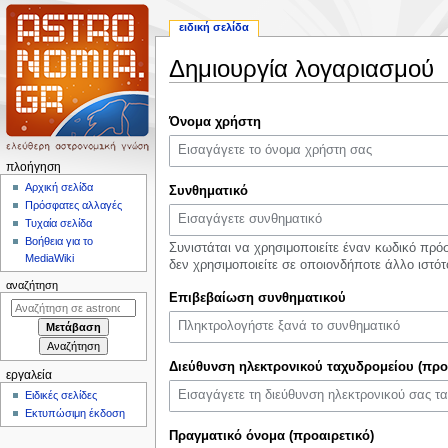
ειδική σελίδα
Δημιουργία λογαριασμού
Πήδηση
Πήδηση
Όνομα χρήστη
στην
στην
πλοήγηση
αναζήτηση
Μ
πλοήγηση
ε
Αρχική σελίδα
Συνθηματικό
Πρόσφατες αλλαγές
ν
Τυχαία σελίδα
ο
Βοήθεια για το
Συνιστάται να χρησιμοποιείτε έναν κωδικό πρ
ύ
MediaWiki
δεν χρησιμοποιείτε σε οποιονδήποτε άλλο ιστότ
π
αναζήτηση
Επιβεβαίωση συνθηματικού
λ
ο
ή
γ
Διεύθυνση ηλεκτρονικού ταχυδρομείου (προ
εργαλεία
η
Ειδικές σελίδες
σ
Εκτυπώσιμη έκδοση
η
Πραγματικό όνομα (προαιρετικό)