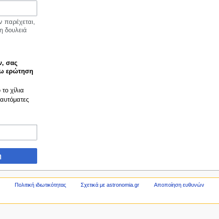
ν παρέχεται,
η δουλειά
, σας
τω ερώτηση
το χίλια
 αυτόματες
η
Πολιτική ιδιωτικότητας
Σχετικά με astronomia.gr
Αποποίηση ευθυνών