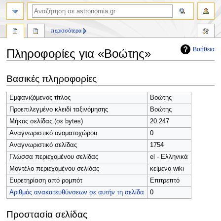
αναζήτηση
περισσότερα
Βοήθεια
Πληροφορίες για «Βοώτης»
Πήδηση
Πήδηση
Βασικές πληροφορίες
στην
στην
πλοήγηση
αναζήτηση
Εμφανιζόμενος τίτλος
Βοώτης
Προεπιλεγμένο κλειδί ταξινόμησης
Βοώτης
Μήκος σελίδας (σε bytes)
20.247
Αναγνωριστικό ονοματοχώρου
0
Αναγνωριστικό σελίδας
1754
Γλώσσα περιεχομένου σελίδας
el - Ελληνικά
Μοντέλο περιεχομένου σελίδας
κείμενο wiki
Ευρετηρίαση από ρομπότ
Επιτρεπτό
Αριθμός ανακατευθύνσεων σε αυτήν τη σελίδα
0
Προστασία σελίδας