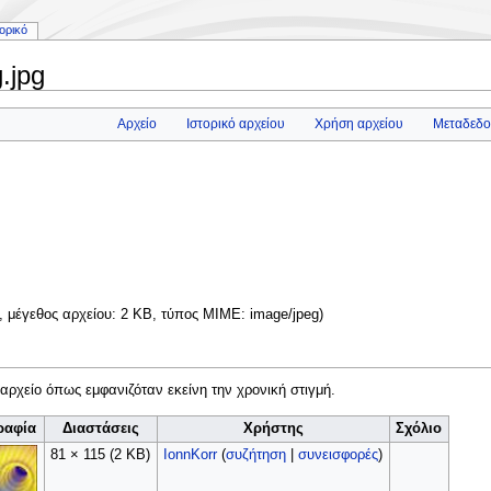
τορικό
.jpg
Αρχείο
Ιστορικό αρχείου
Χρήση αρχείου
Μεταδεδο
α, μέγεθος αρχείου: 2 KB, τύπος MIME:
image/jpeg
)
 αρχείο όπως εμφανιζόταν εκείνη την χρονική στιγμή.
ραφία
Διαστάσεις
Χρήστης
Σχόλιο
81 × 115
(2 KB)
IonnKorr
(
συζήτηση
|
συνεισφορές
)