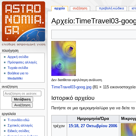
αρχείο
συζήτηση
προβολή κώδικα
ισ
Αρχείο
:
TimeTravel03-goog
Πήδηση
Πήδηση
στην
στην
πλοήγηση
αναζήτηση
Μ
πλοήγηση
ε
Αρχική σελίδα
Πρόσφατες αλλαγές
ν
Τυχαία σελίδα
ο
Βοήθεια για το
ύ
MediaWiki
Δεν διατίθεται υψηλότερη ανάλυση.
π
αναζήτηση
TimeTravel03-goog.jpg
(81 × 115 εικονοστοιχεί
λ
Ιστορικό αρχείου
ο
ή
Πατήστε σε μια ημερομηνία/ώρα για να δείτε το
γ
εργαλεία
η
Ημερομηνία/Ώρα
Μικρογ
Τι συνδέει εδώ
σ
Σχετικές αλλαγές
τρέχον
15:18, 27 Οκτωβρίου 2006
η
Ειδικές σελίδες