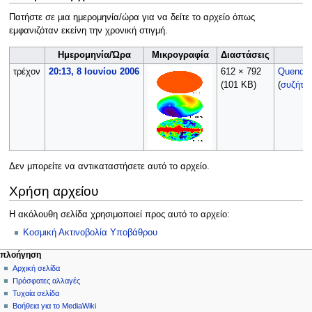
Πατήστε σε μια ημερομηνία/ώρα για να δείτε το αρχείο όπως
εμφανιζόταν εκείνη την χρονική στιγμή.
Ημερομηνία/Ώρα
Μικρογραφία
Διαστάσεις
τρέχον
20:13, 8 Ιουνίου 2006
612 × 792
Quendi
(101 KB)
(
συζήτη
Δεν μπορείτε να αντικαταστήσετε αυτό το αρχείο.
Χρήση αρχείου
Η ακόλουθη σελίδα χρησιμοποιεί προς αυτό το αρχείο:
Κοσμική Ακτινοβολία Υποβάθρου
Μ
ενέργειες σελίδας
προσωπικά εργαλεία
πλοήγηση
αρχείο
δημιουργία
Αρχική σελίδα
ε
λογαριασμού
συζήτηση
Πρόσφατες αλλαγές
ν
σύνδεση
ανάγνωση
Τυχαία σελίδα
ο
προβολή
Βοήθεια για το MediaWiki