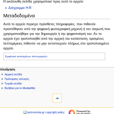
Η ακόλουθη σελίδα χρησιμοποιεί προς αυτό το αρχείο:
Διάγραμμα H-R
Μεταδεδομένα
Αυτό το αρχείο περιέχει πρόσθετες πληροφορίες, που πιθανόν
προστέθηκαν από την ψηφιακή φωτογραφική μηχανή ή τον σαρωτή που
χρησιμοποιήθηκε για την δημιουργία ή την ψηφιοποίησή του. Αν το
αρχείο έχει τροποποιηθεί από την αρχική του κατάσταση, ορισμένες
λεπτομέρειες πιθανόν να μην αντιστοιχούν πλήρως στο τροποποιημένο
αρχείο.
Εμφάνιση εκτεταμένων λεπτομερειών
Μ
ενέργειες σελίδας
προσωπικά εργαλεία
πλοήγηση
αρχείο
δημιουργία
Αρχική σελίδα
ε
λογαριασμού
συζήτηση
Πρόσφατες αλλαγές
ν
σύνδεση
ανάγνωση
Τυχαία σελίδα
ο
προβολή
Βοήθεια για το MediaWiki
ύ
εργαλεία
κώδικα
ιστορικό
Τι
π
συνδέει
λ
εδώ
πλοήγηση
ο
Σχετικές
Αρχική