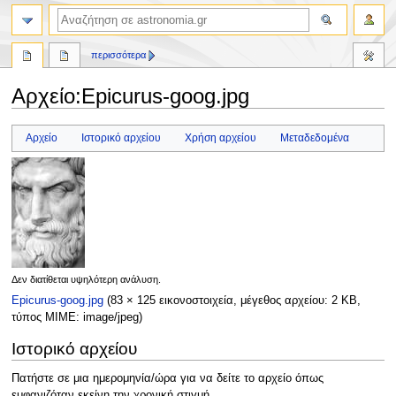
αναζήτηση
περισσότερα
Αρχείο
:
Epicurus-goog.jpg
Πήδηση
Πήδηση
Αρχείο
Ιστορικό αρχείου
Χρήση αρχείου
Μεταδεδομένα
στην
στην
πλοήγηση
αναζήτηση
Δεν διατίθεται υψηλότερη ανάλυση.
Epicurus-goog.jpg
(83 × 125 εικονοστοιχεία, μέγεθος αρχείου: 2 KB,
τύπος MIME:
image/jpeg
)
Ιστορικό αρχείου
Πατήστε σε μια ημερομηνία/ώρα για να δείτε το αρχείο όπως
εμφανιζόταν εκείνη την χρονική στιγμή.