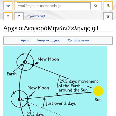
αναζήτηση
περισσότερα
Αρχείο
:
ΔιαφοράΜηνώνΣελήνης.gif
Πήδηση
Πήδηση
Αρχείο
Ιστορικό αρχείου
Χρήση αρχείου
στην
στην
πλοήγηση
αναζήτηση